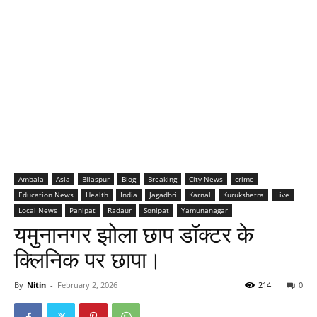
Ambala
Asia
Bilaspur
Blog
Breaking
City News
crime
Education News
Health
India
Jagadhri
Karnal
Kurukshetra
Live
Local News
Panipat
Radaur
Sonipat
Yamunanagar
यमुनानगर झोला छाप डॉक्टर के
क्लिनिक पर छापा।
By
Nitin
-
February 2, 2026
214
0