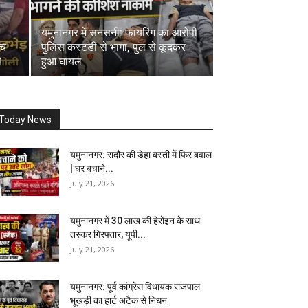
यमुनानगर में सनसनी: फायरिंग का आरोपी
ीच
पुलिस कस्टडी से भागा, पुल से कूदकर
ी
हुआ घायल
Today News
यमुनानगर: रादौर की डेहा बस्ती में फिर बवाल
| घर बचाने...
July 21, 2026
यमुनानगर में 30 लाख की हेरोइन के साथ
तस्कर गिरफ्तार, यूपी...
July 21, 2026
यमुनानगर: पूर्व कांग्रेस विधायक राजपाल
भूखड़ी का हार्ट अटैक से निधन