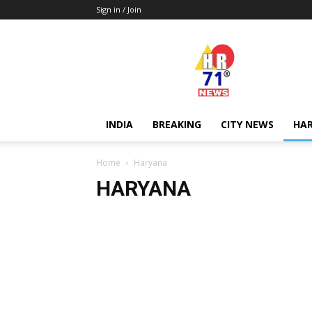
Sign in / Join
Hr71news
INDIA
BREAKING
CITY NEWS
HA
Home
Haryana
HARYANA