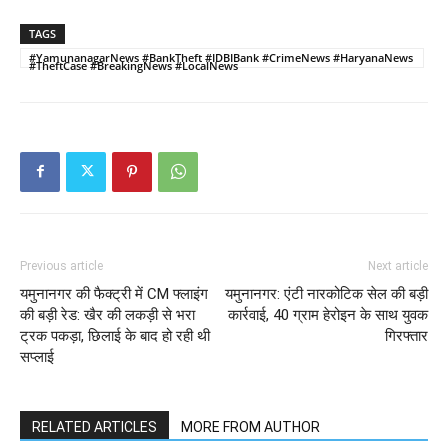
TAGS
#YamunanagarNews #BankTheft #IDBIBank #CrimeNews #HaryanaNews
#TheftCase #BreakingNews #LocalNews
Previous article
Next article
यमुनानगर की फैक्ट्री में CM फ्लाइंग
यमुनानगर: एंटी नारकोटिक सेल की बड़ी
की बड़ी रेड: खैर की लकड़ी से भरा
कार्रवाई, 40 ग्राम हेरोइन के साथ युवक
ट्रक पकड़ा, छिलाई के बाद हो रही थी
गिरफ्तार
सप्लाई
RELATED ARTICLES
MORE FROM AUTHOR