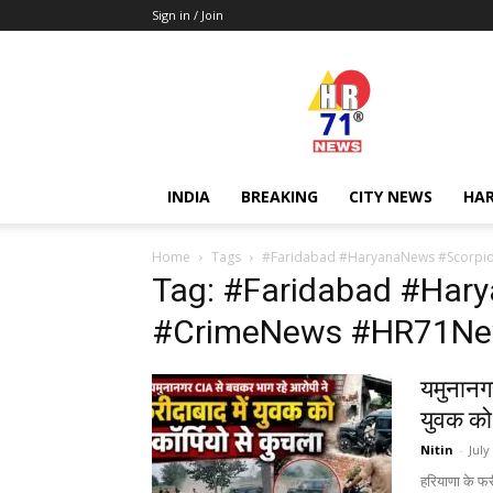
Sign in / Join
Hr71news
INDIA
BREAKING
CITY NEWS
HA
Home
Tags
#Faridabad #HaryanaNews #Scorp
Tag: #Faridabad #Har
#CrimeNews #HR71N
यमुनानगर
युवक को स
Nitin
-
July
हरियाणा के फर