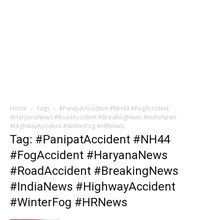
Home
Tags
#PanipatAccident #NH44 #FogAccident
#HaryanaNews #RoadAccident #BreakingNews #IndiaNews
#HighwayAccident #WinterFog #HRNews
Tag: #PanipatAccident #NH44
#FogAccident #HaryanaNews
#RoadAccident #BreakingNews
#IndiaNews #HighwayAccident
#WinterFog #HRNews