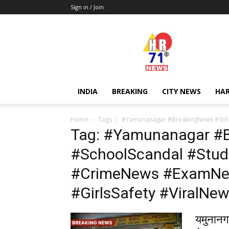
Sign in / Join
Hr71news
INDIA
BREAKING
CITY NEWS
HA
Home
Tags
#Yamunanagar #BreakingNews #Scho
Tag: #Yamunanagar #
#SchoolScandal #Stu
#CrimeNews #ExamNe
#GirlsSafety #ViralNe
यमुनानगर