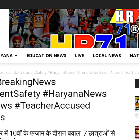
RYANA
EDUCATION NEWS
LIVE
LOCAL NEWS
NAT
olScandal #StudentSafety #HaryanaNews #CrimeNews #ExamNews #TeacherAc
BreakingNews
dentSafety #HaryanaNews
ws #TeacherAccused
ws
 में 10वीं के एग्जाम के दौरान बवाल: 7 छात्राओं से