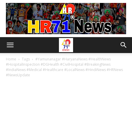
Home
Tags
#Yamunanagar #HaryanaNews #HealthNews
#HospitalInspection #DGHealth #CivilHospital #BreakingNews
#IndiaNews #Medical #Healthcare #LocalNews #HindiNews #HRNews
#NewsUpdate