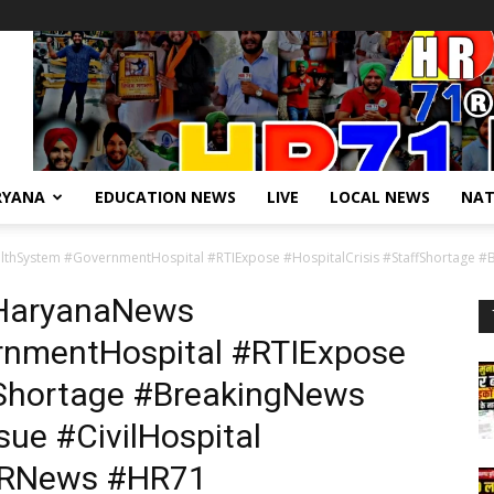
RYANA
EDUCATION NEWS
LIVE
LOCAL NEWS
NAT
System #GovernmentHospital #RTIExpose #HospitalCrisis #StaffShortage #Bre
HaryanaNews
nmentHospital #RTIExpose
fShortage #BreakingNews
sue #CivilHospital
YNRNews #HR71