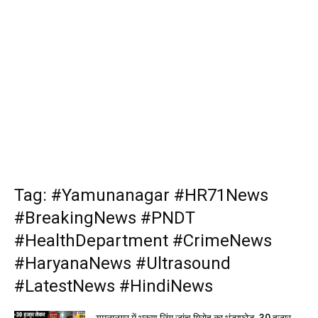
Tag: #Yamunanagar #HR71News
#BreakingNews #PNDT
#HealthDepartment #CrimeNews
#HaryanaNews #Ultrasound
#LatestNews #HindiNews