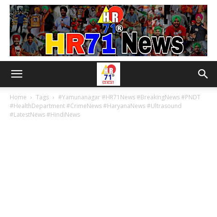
Home
Tags
#Yamunanagar #HR71News #BreakingNews #PNDT
#HealthDepartment #CrimeNews #HaryanaNews #Ultrasound
#LatestNews #HindiNews