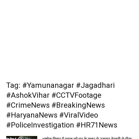
Tag: #Yamunanagar #Jagadhari
#AshokVihar #CCTVFootage
#CrimeNews #BreakingNews
#HaryanaNews #ViralVideo
#PoliceInvestigation #HR71News