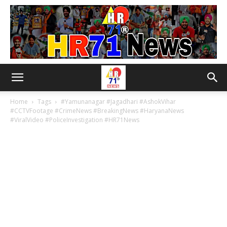
Home
Tags
#Yamunanagar #Jagadhari #AshokVihar
#CCTVFootage #CrimeNews #BreakingNews #HaryanaNews
#ViralVideo #PoliceInvestigation #HR71News