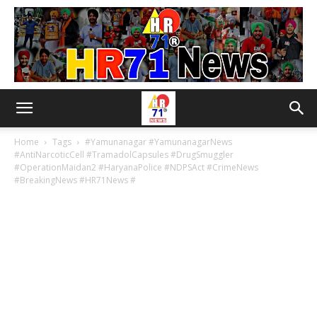
Home
Tags
#Yamunanagar #YamunanagarNews
#AntiNarcoticCell #TramadolCapsules #DrugSmuggler
#OperationMaidan2 #HaryanaPolice #NDPSAct #CrimeNews
#BreakingNews #HR71News #