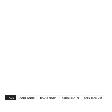
TAGS
AADI BADRI
BADRI NATH
KEDAR NATH
SHIV MANDIR