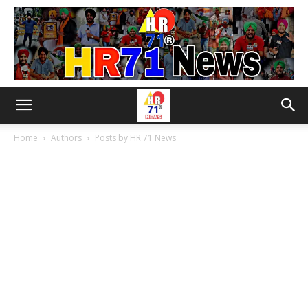
Home
Authors
Posts by HR 71 News