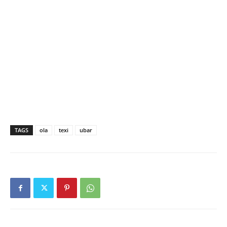
TAGS
ola
texi
ubar