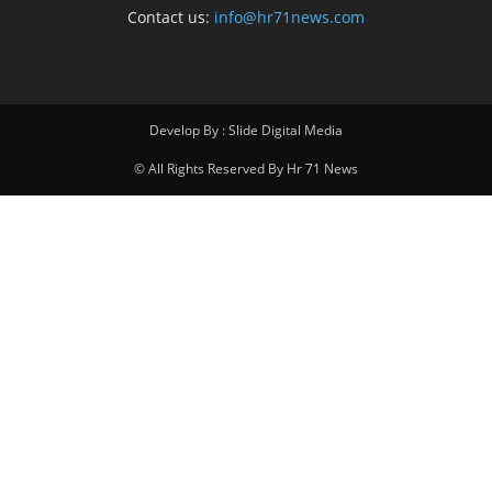
Contact us:
info@hr71news.com
Develop By : Slide Digital Media
© All Rights Reserved By Hr 71 News