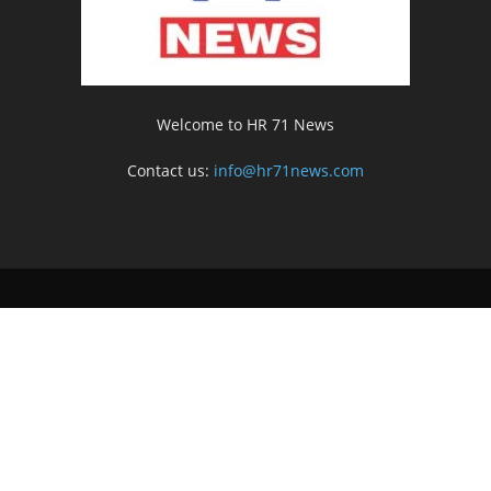
Welcome to HR 71 News
Contact us:
info@hr71news.com