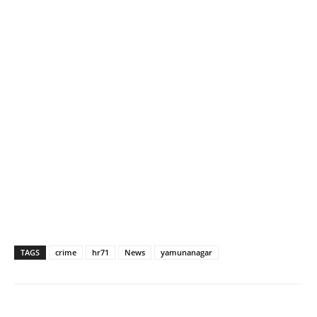
TAGS
crime
hr71
News
yamunanagar