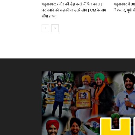
यमुनानगर: रादौर की डेहा बस्ती में फिर बवाल |
यमुनानगर में 3
घर बचाने को सड़कों पर उतरे लोग | CM के नाम
गिरफ्तार, यूपी
सौंपा ज्ञापन