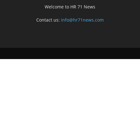
Welcome to HR 71 News
Contact us:
info@hr71news.com