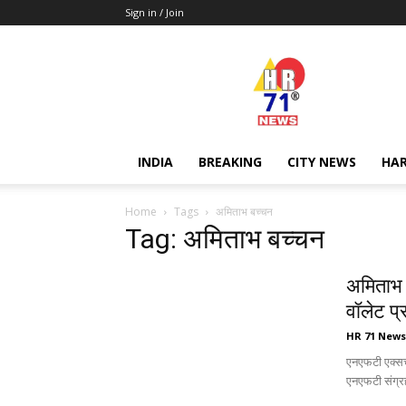
Sign in / Join
Hr71news
INDIA
BREAKING
CITY NEWS
HA
Home
Tags
अमिताभ बच्चन
Tag: अमिताभ बच्चन
अमिताभ 
वॉलेट प्र
HR 71 News
एनएफटी एक्सचे
एनएफटी संग्र