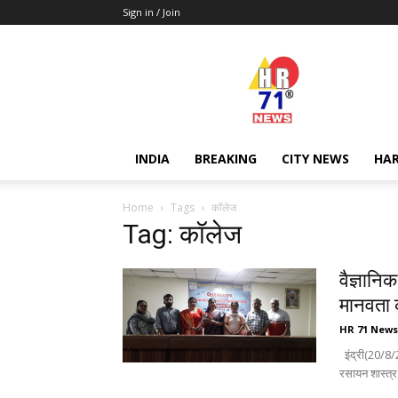
Sign in / Join
Hr71news
INDIA
BREAKING
CITY NEWS
HA
Home
Tags
कॉलेज
Tag: कॉलेज
वैज्ञान
मानवता 
HR 71 News
इंद्री(20/8/
रसायन शास्त्र, 