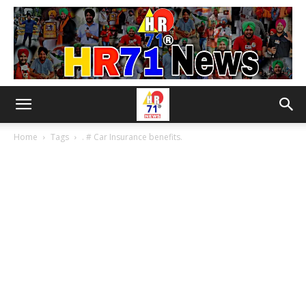
Home
Tags
. # Car Insurance benefits.