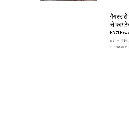
गैंगस्टर
से:कांग्
HR 71 News
हरियाणा में फि
सोनीपत के कांग