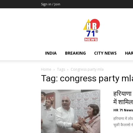
Sign in / Join
Hr71news
INDIA
BREAKING
CITY NEWS
HA
Home
Tags
Congress party mla
Tag: congress party ml
हरियाणा म
में शामिल
HR 71 News
हरियाणा में ल
चुकी कैलाशो सै