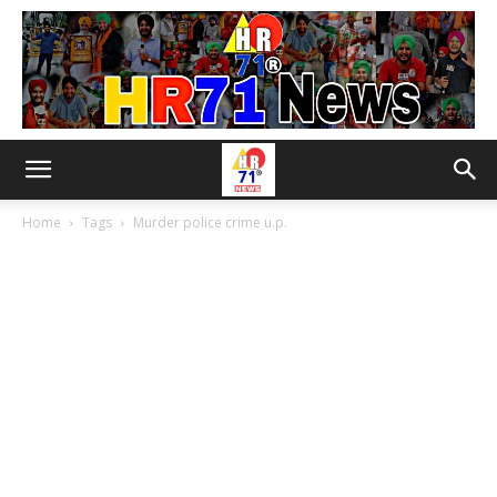
Home
Tags
Murder police crime u.p.