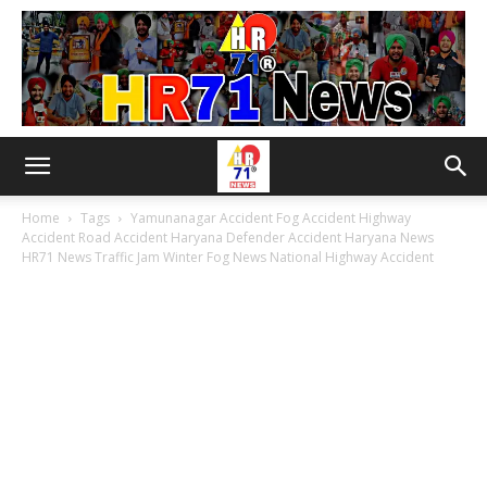
Home
Tags
Yamunanagar Accident Fog Accident Highway
Accident Road Accident Haryana Defender Accident Haryana News
HR71 News Traffic Jam Winter Fog News National Highway Accident