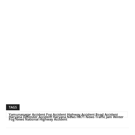
TAGS
Yamunanagar Accident Fog Accident Highway Accident Road Accident
Haryana Defender Accident Haryana News HR71 News Traffic Jam Winter
Fog News National Highway Accident