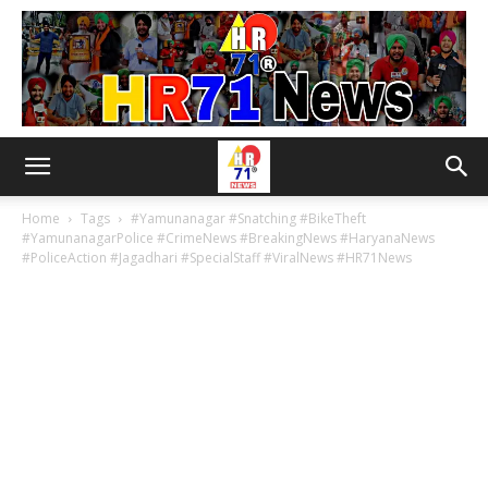
Home
Tags
#Yamunanagar #Snatching #BikeTheft
#YamunanagarPolice #CrimeNews #BreakingNews #HaryanaNews
#PoliceAction #Jagadhari #SpecialStaff #ViralNews #HR71News