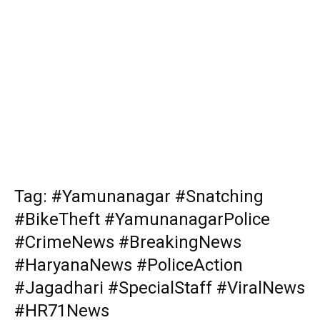
Tag: #Yamunanagar #Snatching
#BikeTheft #YamunanagarPolice
#CrimeNews #BreakingNews
#HaryanaNews #PoliceAction
#Jagadhari #SpecialStaff #ViralNews
#HR71News