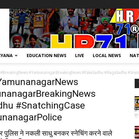
RYANA
EDUCATION NEWS
LIVE
LOCAL NEWS
NAT
BreakingNews #YamunanagarBreakingNews #FakeSadhu #NagaSadhu #Snatc
#YamunanagarNews
nanagarBreakingNews
hu #SnatchingCase
nanagarPolice
र पुलिस ने नकली साधु बनकर स्नेचिंग करने वाले