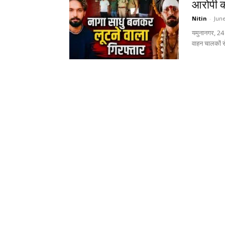
आरोपी क
Nitin
-
June
यमुनानगर, 24 
वाहन चालकों से