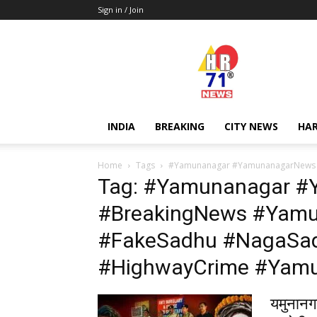
Sign in / Join
Hr71news
INDIA
BREAKING
CITY NEWS
HA
Home
Tags
#Yamunanagar #YamunanagarNews #
Tag: #Yamunanagar 
#BreakingNews #Yamu
#FakeSadhu #NagaSad
#HighwayCrime #Yamu
यमुनानग