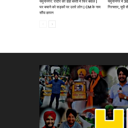
यमुनानगर: रादौर की डेहा बस्ती में फिर बवाल |
यमुनानगर में 3
घर बचाने को सड़कों पर उतरे लोग | CM के नाम
गिरफ्तार, यूपी
सौंपा ज्ञापन