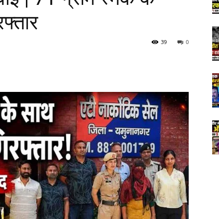
फ्तार
39
0