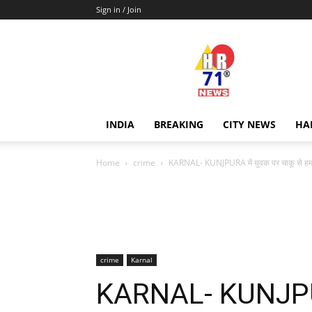
Sign in / Join
Hr71news
INDIA
BREAKING
CITY NEWS
HA
Home
crime
KARNAL- KUNJPURA में युवक पर चाकू से हमला
crime
Karnal
KARNAL- KUNJPURA