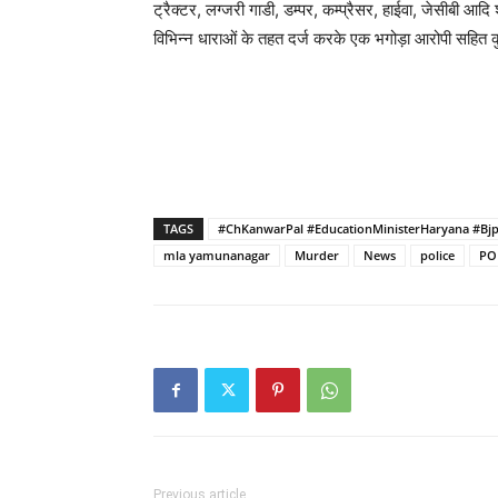
ट्रैक्टर, लग्जरी गाडी, डम्पर, कम्प्रैसर, हाईवा, जेसीबी आद
विभिन्न धाराओं के तहत दर्ज करके एक भगोड़ा आरोपी सहित 
TAGS
#ChKanwarPal #EducationMinisterHaryana #Bjp
mla yamunanagar
Murder
News
police
PO
Previous article