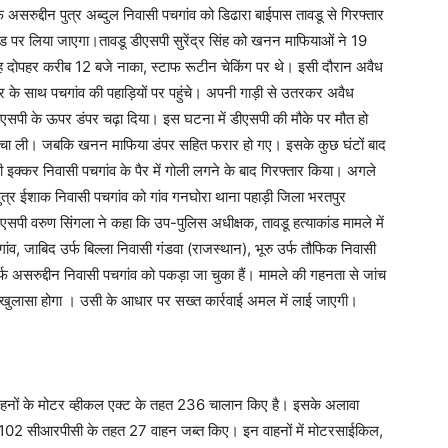
सरुद्दीन पुत्र अब्दुल निवासी पचगांव को डिढारा बाईपास तावडू से गिरफ्तार
ांड पर लिया जाएगा।तावडू डीएसपी सुरेंद्र सिंह को खनन माफियाओं ने 19
िंह दोपहर करीब 12 बजे नाका, स्टाफ रूटीन चेकिंग पर थे। इसी दौरान अवैध
े साथ पचगांव की पहाड़ियों पर पहुंचे। अपनी गाड़ी से उतरकर अवैध
सपी के ऊपर डंपर चढ़ा दिया। इस घटना में डीएसपी की मौके पर मौत हो
ा ली। जबकि खनन माफिया डंपर सहित फरार हो गए। इसके कुछ घंटों बाद
क्कर निवासी पचगांव के पैर में गोली लगने के बाद गिरफ्तार किया। अगले
 पुत्र ईशाक निवासी पचगांव को गांव गनघोरा थाना पहाड़ी जिला भरतपुर
सपी वरुण सिंगला ने कहा कि उप-पुलिस अधीक्षक, तावडू हत्याकांड मामले में
ांव, जाबिद उर्फ बिल्ला निवासी गंडवा (राजस्थान), भूरु उर्फ तौफिक निवासी
्फ असरुद्दीन निवासी पचगांव को पकड़ा जा चुका हैं। मामले की गहनता से जांच
ान खुलासा होगा । उसी के आधार पर सख्त कार्रवाई अमल में लाई जाएगी।
े वाहनों के मोटर व्हीकल एक्ट के तहत 236 चालान किए है। इसके अलावा
 102 सीआरपीसी के तहत 27 वाहन जब्त किए। इन वाहनों में मोटरसाईकिल,