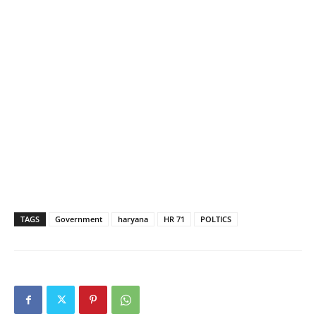
TAGS
Government
haryana
HR 71
POLTICS