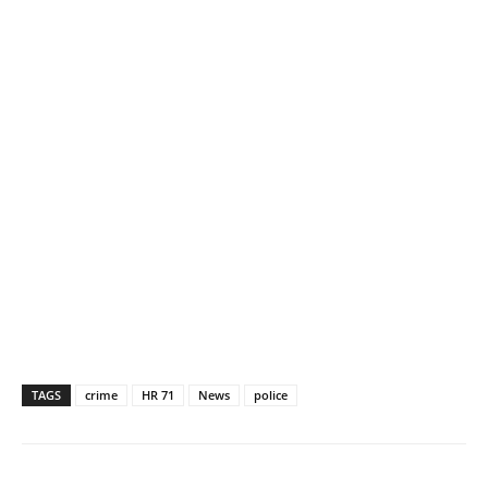
TAGS
crime
HR 71
News
police