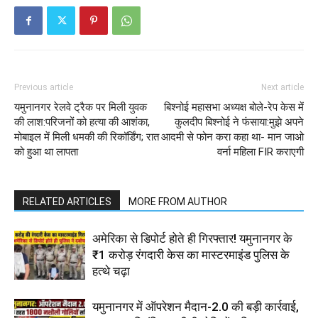
Previous article
Next article
यमुनानगर रेलवे ट्रैक पर मिली युवक
बिश्नोई महासभा अध्यक्ष बोले-रेप केस में
की लाश:परिजनों को हत्या की आशंका,
कुलदीप बिश्नोई ने फंसाया:मुझे अपने
मोबाइल में मिली धमकी की रिकॉर्डिंग; रात
आदमी से फोन करा कहा था- मान जाओ
को हुआ था लापता
वर्ना महिला FIR कराएगी
RELATED ARTICLES
MORE FROM AUTHOR
अमेरिका से डिपोर्ट होते ही गिरफ्तार! यमुनानगर के
₹1 करोड़ रंगदारी केस का मास्टरमाइंड पुलिस के
हत्थे चढ़ा
यमुनानगर में ऑपरेशन मैदान-2.0 की बड़ी कार्रवाई,