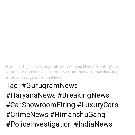
Home
Tags
#GurugramNews #HaryanaNews #BreakingNews
#CarShowroomFiring #LuxuryCars #CrimeNews #HimanshuGang
#PoliceInvestigation #IndiaNews
Tag: #GurugramNews
#HaryanaNews #BreakingNews
#CarShowroomFiring #LuxuryCars
#CrimeNews #HimanshuGang
#PoliceInvestigation #IndiaNews