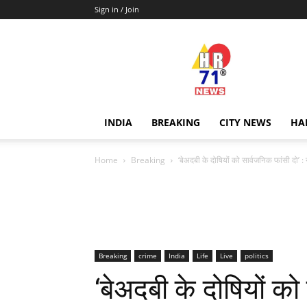
Sign in / Join
Hr71news
INDIA
BREAKING
CITY NEWS
HA
Home
Breaking
‘बेअदबी के दोषियों को सार्वजनिक फांसी दो’ : न
Breaking
crime
India
Life
Live
politics
‘बेअदबी के दोषियों को