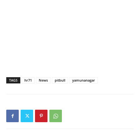
TAGS
hr71
News
pitbull
yamunanagar