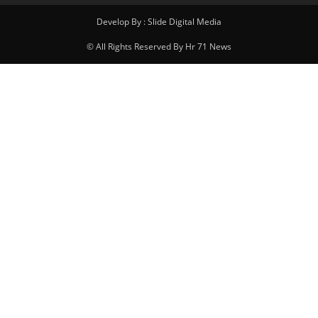
Develop By : Slide Digital Media
© All Rights Reserved By Hr 71 News