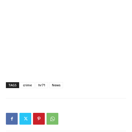
TAGS
crime
hr71
News