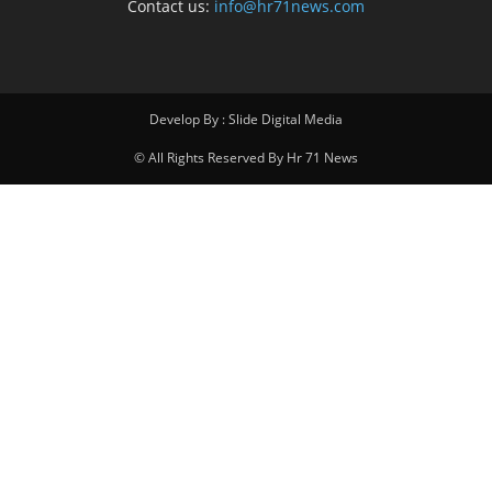
Contact us:
info@hr71news.com
Develop By : Slide Digital Media
© All Rights Reserved By Hr 71 News