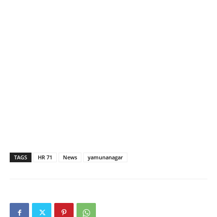
TAGS
HR 71
News
yamunanagar