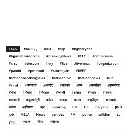
TAGS
#ANILVIJ
#ASI
#asp
#bjpharyana
#bjpmahilamorcha
#BreakingNews
#CFC
#cmharyana
#crsu
#election
#hry
#live
#livenews
#organization
#pandit
#pmmodi
#rakeshjain
#REET
#safidonbreakingnews
#safidonlive
#safidonnews
#vip
#viral
#अंत्योदय
#अपडेट
#उत्थान
#कर
#कार्यालय
#कुरूक्षेत्र
#गीता
#गौमाता
#गौरक्षक
#जयंती
#डाक्टर
#पंजाब
#फसल
#बागवानी
#मुख्यमंत्री
#मेला
#लाइव
#लाभ
#श्रीकृष्ण
#समारोह
#सेना
#हरियाणा
BJP
breaking
CM
DC
haryana
JIND
job
MELA
News
panipat
PM
police
safidon
sp
yogi
भगवान
महिला
महोत्सव