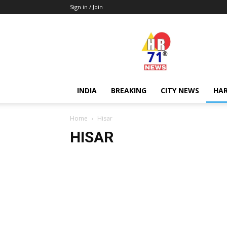
Sign in / Join
Hr71news
INDIA
BREAKING
CITY NEWS
HA
Home
Hisar
HISAR