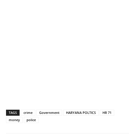
TAGS
crime
Government
HARYANA POLTICS
HR 71
money
police