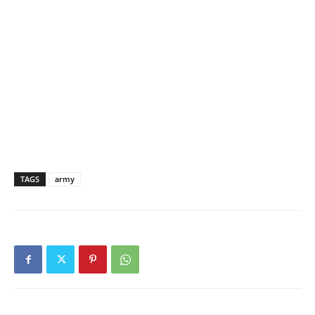
TAGS
army