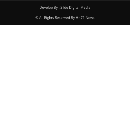
Develop By : Slide Digital Media
© All Rights Reserved By Hr 71 News