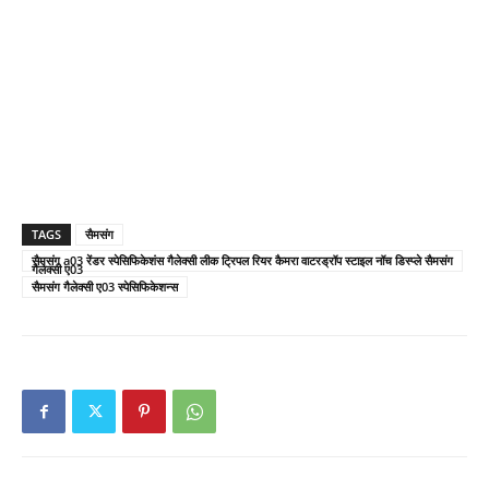
TAGS
सैमसंग
सैमसंग a03 रेंडर स्पेसिफिकेशंस गैलेक्सी लीक ट्रिपल रियर कैमरा वाटरड्रॉप स्टाइल नॉच डिस्प्ले सैमसंग
गैलेक्सी ए03
सैमसंग गैलेक्सी ए03 स्पेसिफिकेशन्स